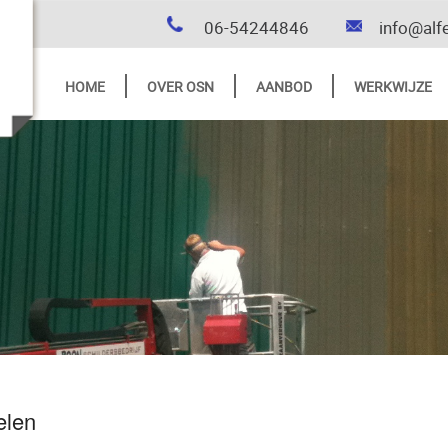
06-54244846
info@alf
HOME
OVER OSN
AANBOD
WERKWIJZE
elen